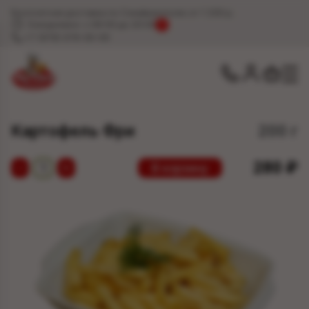
Бесплатная доставка по Симферополю от 1 200 р.
Ежедневно: с 09:00 до 20:00
!
+7 (978) 078-00-00
Картофель Фри
200 г
280
₽
−
+
В корзину