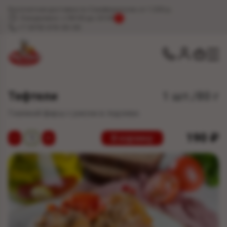
Бесплатная доставка по Симферополю от 1 200 р.
Ежедневно: с 09:00 до 20:00
!
+7 (978) 078-00-00
Тефтели
1 шт./80 г
Говяжий фарш с рисом в подливе.
190
₽
−
+
В корзину