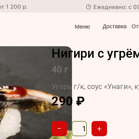
 1 200 р.
Ежедневно: с 0
Доставка
От
Меню
Нигири с угрё
40 г
Угорь г/к, соус «Унаги», 
290
₽
−
+