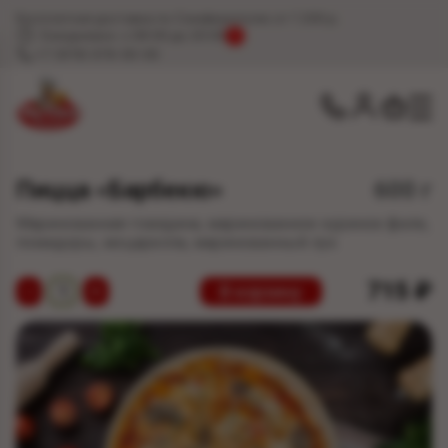
Бесплатная доставка по Симферополю от 1 200 р.
Ежедневно: с 09:00 до 20:00
!
+7 (978) 078-00-00
Пицца «Барбекю»
600 г
Маринованная говядина, маринованное куриное филе,
помидоры, моцарелла, маринованный лук
715
₽
−
+
В корзину